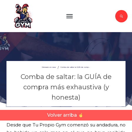
/
Gimnasio en casa
Comba de saltar: la GUÍA de compra más exhaustiva (y honesta)
Comba de saltar: la GUÍA de
compra más exhaustiva (y
honesta)
Volver arriba
Desde que Tu Propio Gym comenzó su andadura, no