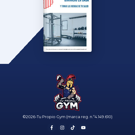
©
2026
-
Tu Propio Gym
(marca reg. n.º4.149.610)