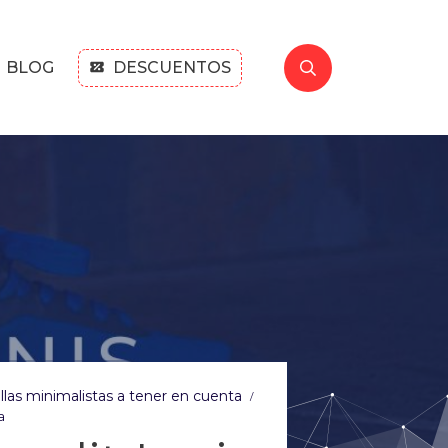
BLOG
DESCUENTOS
las minimalistas a tener en cuenta
/
a