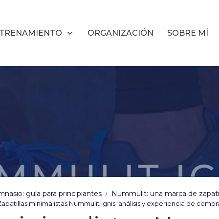
TRENAMIENTO
ORGANIZACIÓN
SOBRE MÍ
mnasio: guía para principiantes
Nummulit: una marca de zapatil
/
Zapatillas minimalistas Nummulit Ignis: análisis y experiencia de compr