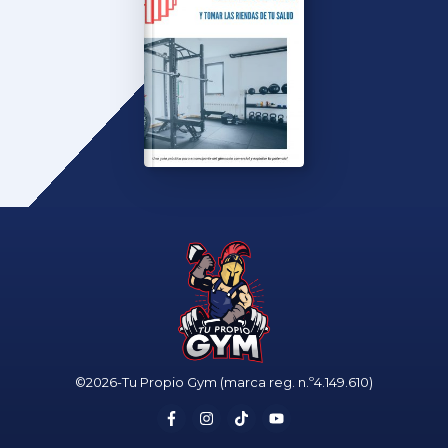
©
2026
-
Tu Propio Gym
(marca reg. n.º4.149.610)