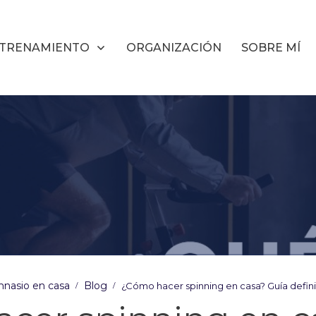
TRENAMIENTO
ORGANIZACIÓN
SOBRE MÍ
nasio en casa
Blog
¿Cómo hacer spinning en casa? Guía defini
/
/