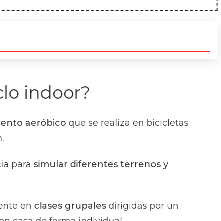
clo indoor?
ento aeróbico
que se realiza en bicicletas
n.
cia para
simular diferentes terrenos y
mente en
clases grupales
dirigidas por un
en casa de forma individual.